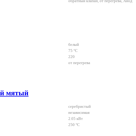
обратный клапан, от перегрева, Анод
белый
75 °C
220
от перегрева
ый мятый
серебристый
независимая
2.05 кВт
250 °C